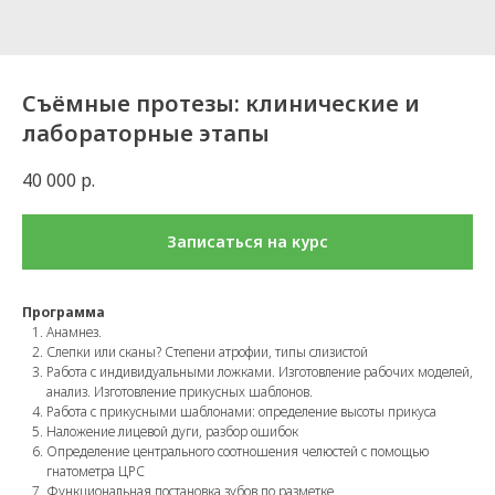
Съёмные протезы: клинические и
лабораторные этапы
40 000
р.
Записаться на курс
Программа
Анамнез.
Слепки или сканы? Степени атрофии, типы слизистой
Работа с индивидуальными ложками. Изготовление рабочих моделей,
анализ. Изготовление прикусных шаблонов.
Работа с прикусными шаблонами: определение высоты прикуса
Наложение лицевой дуги, разбор ошибок
Определение центрального соотношения челюстей с помощью
гнатометра ЦРС
Функциональная постановка зубов по разметке